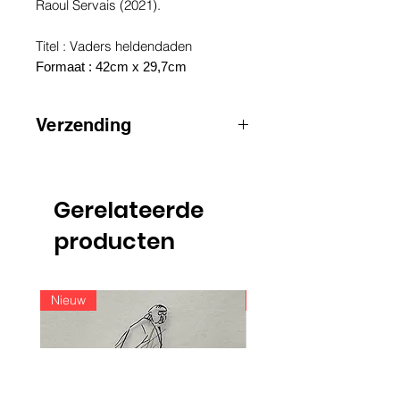
Raoul Servais (2021).
Titel : Vaders heldendaden
Formaat : 42cm x 29,7cm
Verzending
AANDACHT
:
voor zendingen buiten
België, gelieve contact op te nemen
via e-mail
Gerelateerde
info@raoulservaiscollection.com
producten
Nieuw
Nieuw