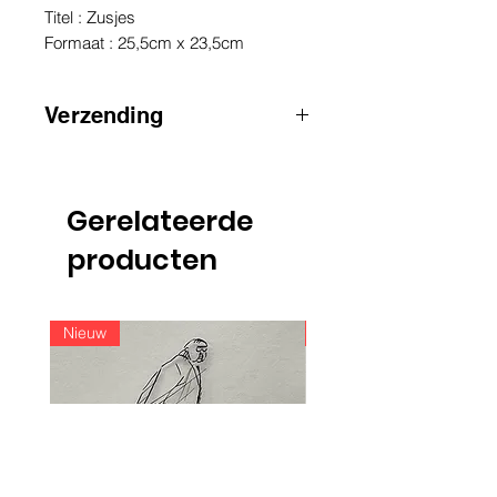
Titel : Zusjes
Formaat : 25,5cm x 23,5cm
Verzending
AANDACHT
:
voor zendingen buiten
België, gelieve contact op te nemen
via e-mail
Gerelateerde
info@raoulservaiscollection.com
producten
Nieuw
Nieuw