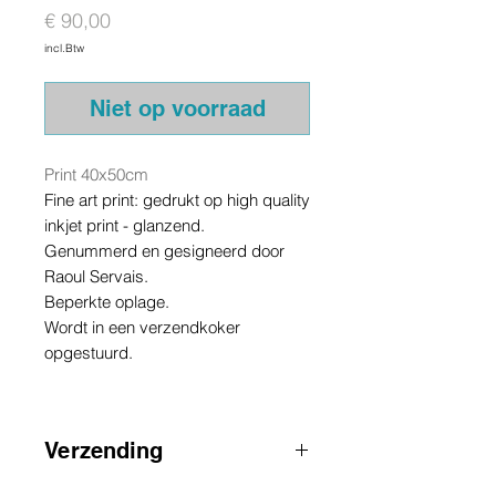
Prijs
€ 90,00
incl.Btw
Niet op voorraad
Print 40x50cm
Fine art print: gedrukt op high quality
inkjet print - glanzend.
Genummerd en gesigneerd door
Raoul Servais.
Beperkte oplage.
Wordt in een verzendkoker
opgestuurd.
Verzending
AANDACHT
:
voor zendingen buiten