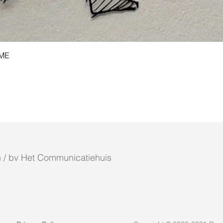
Snel overzicht
AME
 / bv Het Communicatiehuis