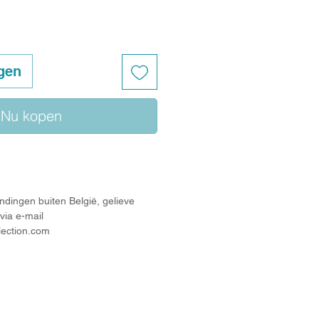
gen
Nu kopen
ndingen buiten België, gelieve
via e-mail
lection.com