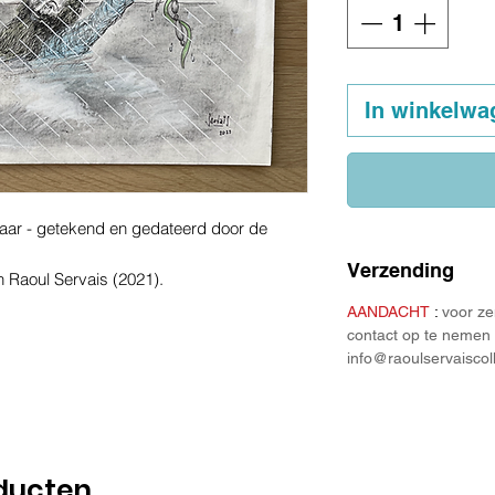
In winkelwa
laar - getekend en gedateerd door de
Verzending
n Raoul Servais (2021).
AANDACHT
:
voor ze
contact op te nemen 
info@raoulservaiscol
ducten