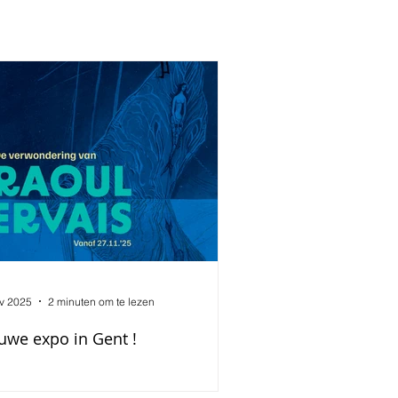
v 2025
2 minuten om te lezen
uwe expo in Gent !