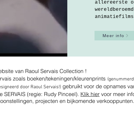
allereerste o
wereldberoemd
animatiefilms
Meer info
ebsite van Raoul Servais Collection !
rvais zoals boeken/tekeningen/kleurenprints
(genu
mmerd 
gebruikt voor de opnames van 
signeerd door Raoul Servais!)
re SERVAIS (regie: Rudy Pinceel).
Klik hier
voor meer info
toonstellingen, projecten en bijkomende verkooppunten