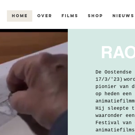
HOME
OVER
FILMS
SHOP
NIEUWS
RA
De Oostendse 
17/3/'23)
wor
pionier van d
op heden een 
animatiefilm
Hij sleepte t
waaronder een
Festival van 
animatiefilms