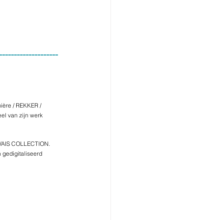
--------------------
ière / REKKER / 
el van zijn werk 
RVAIS COLLECTION. 
 gedigitaliseerd