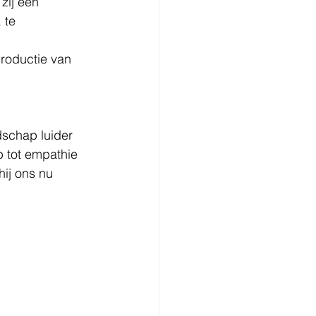
zij een 
 te 
roductie van 
dschap luider 
p tot empathie 
hij ons nu 