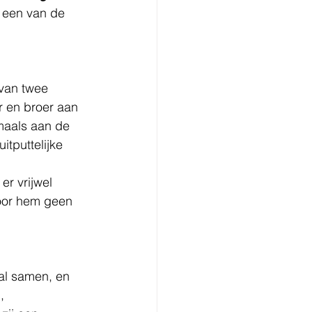
 een van de 
van twee 
r en broer aan 
maals aan de 
tputtelijke 
er vrijwel 
oor hem geen 
al samen, en 
, 