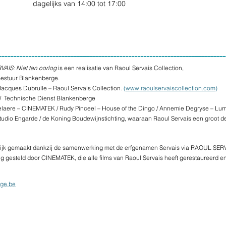
                dagelijks van 14:00 tot 17:00
---------------------------------------------------------------------------
AIS: Niet ten oorlog
 is een realisatie van Raoul Servais Collection, 
estuur Blankenberge.
Jacques Dubrulle – Raoul Servais Collection. 
(
www.raoulservaiscollection.com
)
  Technische Dienst Blankenberge
laere – CINEMATEK / Rudy Pinceel – House of the Dingo / Annemie Degryse – Lum
 Studio Engarde / de Koning Boudewijnstichting, waaraan Raoul Servais een groot de
elijk gemaakt dankzij de samenwerking met de erfgenamen Servais via RAOUL SE
g gesteld door CINEMATEK, die alle films van Raoul Servais heeft gerestaureerd en
ge.be