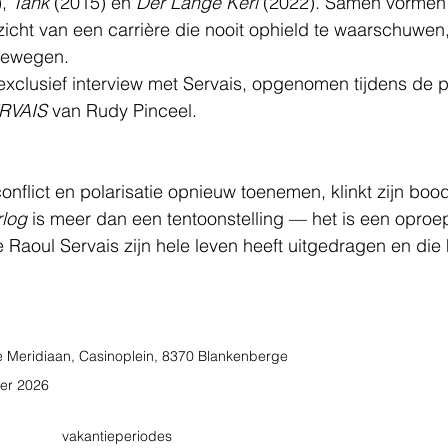
, 
Tank
 (2015) en 
Der Lange Kerl
 (2022). Samen vormen 
cht van een carrière die nooit ophield te waarschuwen,
bewegen.
xclusief interview met Servais, opgenomen tijdens de p
RVAIS
 van Rudy Pinceel.
onflict en polarisatie opnieuw toenemen, klinkt zijn boo
rlog
 is meer dan een tentoonstelling — het is een oproe
 Raoul Servais zijn hele leven heeft uitgedragen en die 
 Meridiaan, Casinoplein, 8370 Blankenberge
ber 2026
              vakantieperiodes