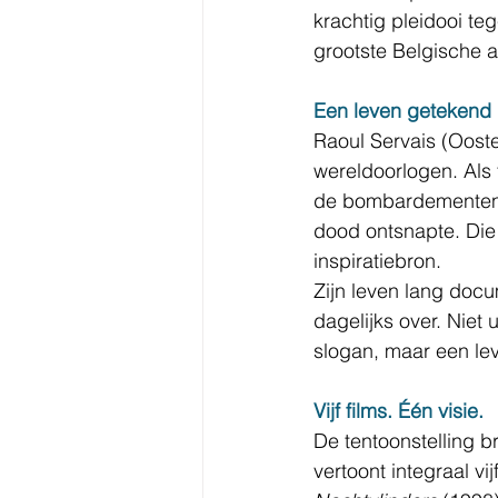
krachtig pleidooi te
grootste Belgische a
Een leven getekend 
Raoul Servais (Oost
wereldoorlogen. Als 
de bombardementen o
dood ontsnapte. Die 
inspiratiebron.
Zijn leven lang docum
dagelijks over. Niet u
slogan, maar een le
Vijf films. Één visie.
De tentoonstelling b
vertoont integraal vijf