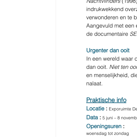
Nachtvlinders
 (1998)
indrukwekkend overzi
verwonderen en te 
Aangevuld met een e
de documentaire 
SE
Urgenter dan ooit
In een wereld waar c
dan ooit. 
Niet ten oo
en menselijkheid, die
nalaat.
Praktische info
Locatie
: 
Exporuimte De
Data
: 
5 juni – 8 novem
Openingsuren
:
woensdag tot zondag        