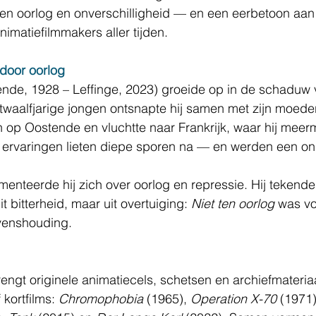
gen oorlog en onverschilligheid — en een eerbetoon aan
nimatiefilmmakers aller tijden.
door oorlog
ende, 1928 – Leffinge, 2023) groeide op in de schaduw 
twaalfjarige jongen ontsnapte hij samen met zijn moede
p Oostende en vluchtte naar Frankrijk, waar hij meer
ervaringen lieten diepe sporen na — en werden een onui
enteerde hij zich over oorlog en repressie. Hij tekende 
it bitterheid, maar uit overtuiging: 
Niet ten oorlog
 was v
venshouding.
rengt originele animatiecels, schetsen en archiefmateria
 kortfilms: 
Chromophobia
 (1965), 
Operation X-70
 (1971)