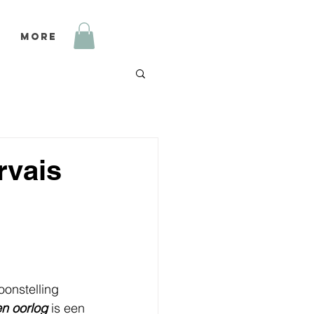
More
rvais
onstelling 
n oorlog
 is een 