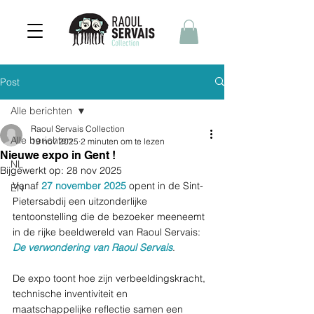
Post
Alle berichten
Raoul Servais Collection
Alle berichten
19 nov 2025
2 minuten om te lezen
Nieuwe expo in Gent !
NL
Bijgewerkt op:
28 nov 2025
Vanaf 
27 november 2025 
opent in de Sint-
EN
Pietersabdij een uitzonderlijke 
tentoonstelling die de bezoeker meeneemt 
in de rijke beeldwereld van Raoul Servais: 
De verwondering van Raoul Servais
. 
De expo toont hoe zijn verbeeldingskracht, 
technische inventiviteit en 
maatschappelijke reflectie samen een 