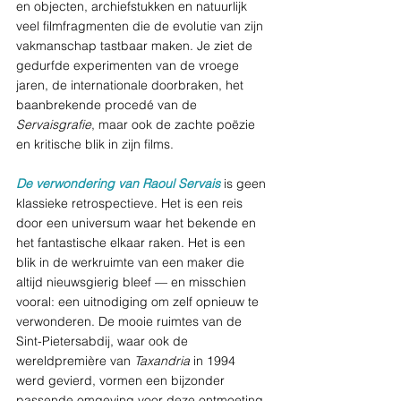
en objecten, archiefstukken en natuurlijk 
veel filmfragmenten die de evolutie van zijn 
vakmanschap tastbaar maken. Je ziet de 
gedurfde experimenten van de vroege 
jaren, de internationale doorbraken, het 
baanbrekende procedé van de 
Servaisgrafie
, maar ook de zachte poëzie 
en kritische blik in zijn films.
De verwondering van Raoul Servais
 is geen 
klassieke retrospectieve. Het is een reis 
door een universum waar het bekende en 
het fantastische elkaar raken. Het is een 
blik in de werkruimte van een maker die 
altijd nieuwsgierig bleef — en misschien 
vooral: een uitnodiging om zelf opnieuw te 
verwonderen. De mooie ruimtes van de 
Sint-Pietersabdij, waar ook de 
wereldpremière van 
Taxandria
 in 1994 
werd gevierd, vormen een bijzonder 
passende omgeving voor deze ontmoeting.