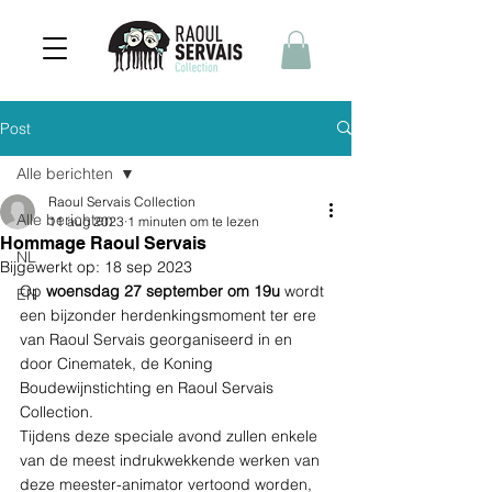
Post
Alle berichten
Raoul Servais Collection
Alle berichten
11 aug 2023
1 minuten om te lezen
Hommage Raoul Servais
NL
Bijgewerkt op:
18 sep 2023
Op 
woensdag 27 september om 19u
 wordt 
EN
een bijzonder herdenkingsmoment ter ere 
van Raoul Servais georganiseerd in en 
door Cinematek, de Koning 
Boudewijnstichting en Raoul Servais 
Collection. 
Tijdens deze speciale avond zullen enkele 
van de meest indrukwekkende werken van 
deze meester-animator vertoond worden, 