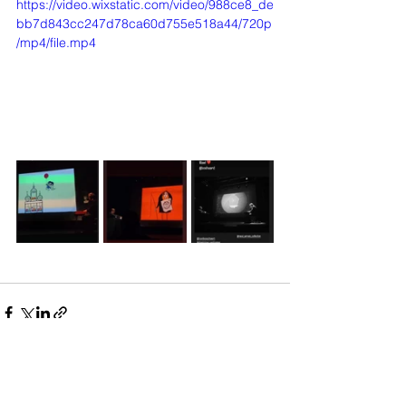
https://video.wixstatic.com/video/988ce8_de
bb7d843cc247d78ca60d755e518a44/720p
/mp4/file.mp4