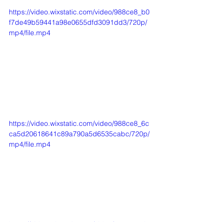
https://video.wixstatic.com/video/988ce8_b0
f7de49b59441a98e0655dfd3091dd3/720p/
mp4/file.mp4
https://video.wixstatic.com/video/988ce8_6c
ca5d20618641c89a790a5d6535cabc/720p/
mp4/file.mp4