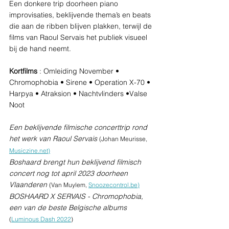
Een donkere trip doorheen piano 
improvisaties, beklijvende thema’s en beats 
die aan de ribben blijven plakken, terwijl de 
films van Raoul Servais het publiek visueel 
bij de hand neemt. 
Kortfilms
 : Omleiding November • 
Chromophobia • Sirene • Operation X-70 • 
Harpya • Atraksion • Nachtvlinders •Valse 
Noot
Een beklijvende filmische concerttrip rond 
het werk van Raoul Servais 
(Johan Meurisse, 
Musiczine.net)
Boshaard brengt hun beklijvend filmisch 
concert nog tot april 2023 doorheen 
Vlaanderen 
(Van Muylem, 
Snoozecontrol.be)
BOSHAARD X SERVAIS - Chromophobia, 
een van de beste Belgische albums
(
Luminous Dash 2022
)  