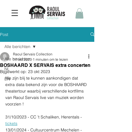
Post
Alle berichten
Raoul Servais Collection
Alle berichten
17 okt 2023
1 minuten om te lezen
BOSHAARD X SERVAIS extra concerten
NL
Bijgewerkt op:
23 okt 2023
We zijn blij te kunnen aankondigen dat 
EN
extra data bekend zijn voor de BOSHAARD 
theatertour waarbij verschillende kortfilms 
van Raoul Servais live van muziek worden 
voorzien ! 
31/10/2023 - CC 't Schaliken, Herentals - 
tickets
13/01/2024 - Cultuurcentrum Mechelen - 