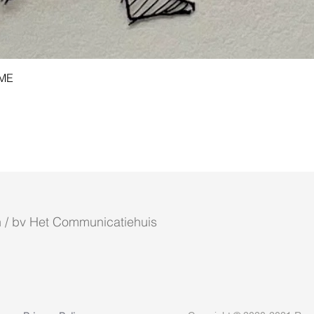
Snel overzicht
AME
 / bv Het Communicatiehuis