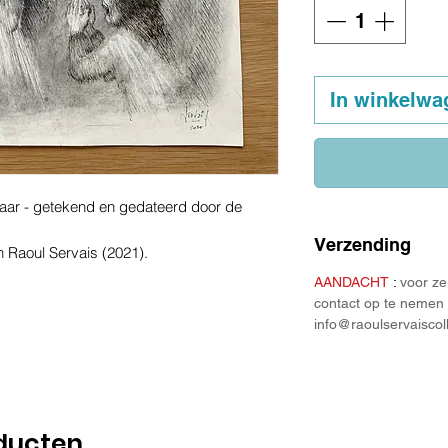
In winkelwa
laar - getekend en gedateerd door de
Verzending
n Raoul Servais (2021).
AANDACHT
:
voor ze
contact op te nemen 
info@raoulservaiscol
ducten