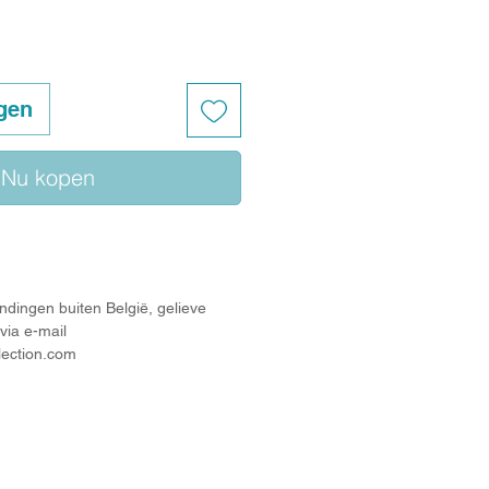
gen
Nu kopen
ndingen buiten België, gelieve
via e-mail
lection.com