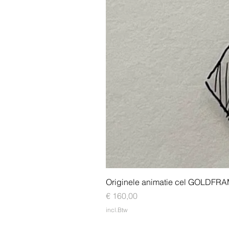
Originele animatie cel GOLDFR
Prijs
€ 160,00
incl.Btw