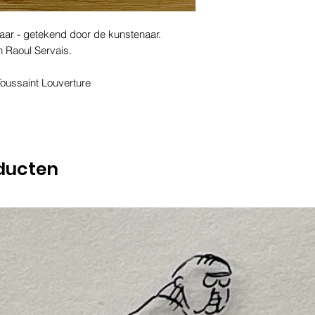
laar - getekend door de kunstenaar.
n Raoul Servais.
Toussaint Louverture
ducten