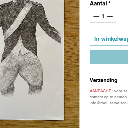
Aantal
*
In winkelwa
Verzending
AANDACHT
:
voor ze
contact op te nemen 
info@raoulservaiscol