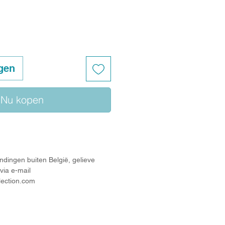
gen
Nu kopen
ndingen buiten België, gelieve
via e-mail
lection.com