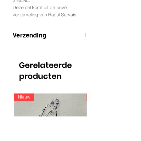
SIRENE.
Deze cel komt uit de privé
verzameling van Raoul Servais.
Verzending
AANDACHT
:
voor zendingen buiten
België, gelieve contact op te nemen
via e-mail
Gerelateerde
info@raoulservaiscollection.com
producten
Nieuw
Nieuw