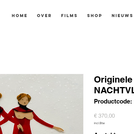
HOME
OVER
FILMS
SHOP
NIEUWS
Originele
NACHTV
Productcode:
Prijs
€ 370,00
incl.Btw