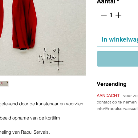
Aantal
*
In winkelwa
Verzending
AANDACHT
:
voor ze
contact op te nemen 
- getekend door de kunstenaar en voorzien
info@raoulservaiscol
-beeld opname van de kortfilm
meling van Raoul Servais.