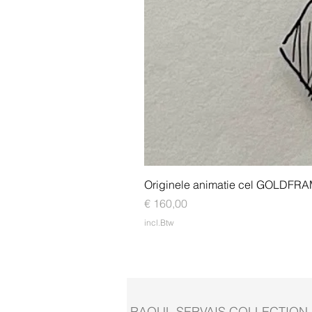
Originele animatie cel GOLDFR
Prijs
€ 160,00
incl.Btw
RAOUL SERVAIS COLLECTION