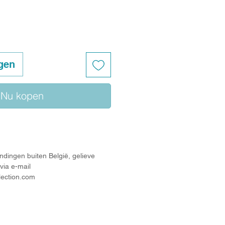
gen
Nu kopen
ndingen buiten België, gelieve
via e-mail
lection.com