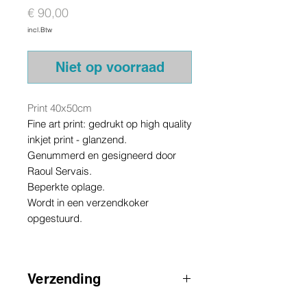
Prijs
€ 90,00
incl.Btw
Niet op voorraad
Print 40x50cm
Fine art print: gedrukt op high quality
inkjet print - glanzend.
Genummerd en gesigneerd door
Raoul Servais.
Beperkte oplage.
Wordt in een verzendkoker
opgestuurd.
Verzending
AANDACHT
:
voor zendingen buiten